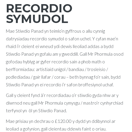
RECORDIO
SYMUDOL
Mae Stiwdio Panad yn teimlo’n gyffrous o allu cynnig
datrysiadau recordio symudol o safon uchel. Y cyfan mae’n
rhaid i’r cleient ei wneud ydi dewis lleoliad addas a bydd
Stiwdio Panad yn gofalu am y gweddill. Gall Mr Phormula osod
gofodau hyblyg ar gyfer recordio sain a phob math o
berfformiadau: artistiaid unigol / bandiau / trosleisio /
podlediadau / gair llafar / corau – beth bynnag fo’r sain, bydd
Stiwdio Panad yn ei recordio i’r safon broffesiynol uchaf.
Gall y cleient fynd â’r recordiadau o’r stiwdio gyda nhw ar y
diwrnod neu gall Mr Phormula cymysgu / mastro’r cynhyrchiad
terfynol yn ôl yn Stiwdio Panad.
Mae prisiau yn dechrau o £120.00 y dydd yn ddibynnol ar
leoliad a gofynion, gall cleientau ddewis faint o oriau.